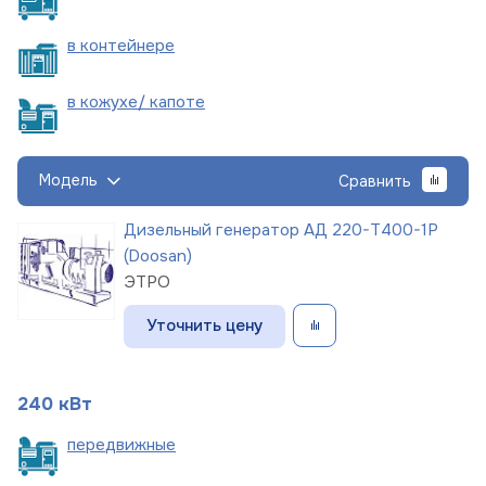
в
контейнере
в кожухе/
капоте
Модель
Сравнить
Дизельный генератор АД 220-Т400-1Р
(Doosan)
ЭТРО
Уточнить цену
240 кВт
пере
движные