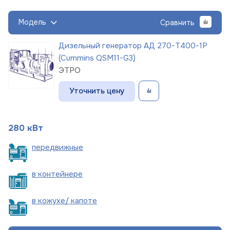
Модель
Сравнить
Дизельный генератор АД 270-Т400-1Р
(Cummins QSM11-G3)
ЭТРО
Уточнить цену
280 кВт
пере
движные
в
контейнере
в кожухе/
капоте