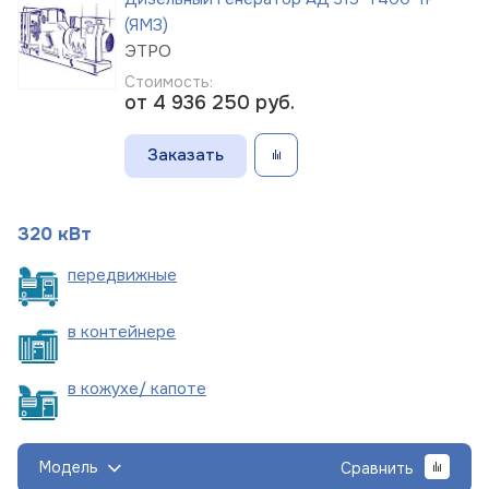
(ЯМЗ)
ЭТРО
Стоимость:
от 4 936 250
руб.
Заказать
320 кВт
пере
движные
в
контейнере
в кожухе/
капоте
Модель
Сравнить