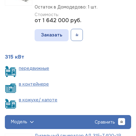
Остаток в Домодедово: 1 шт.
Стоимость:
от 1 642 000
руб.
Заказать
315 кВт
пере
движные
в
контейнере
в кожухе/
капоте
Модель
Сравнить
Дизельный генератор АД 315-Т400-1Р