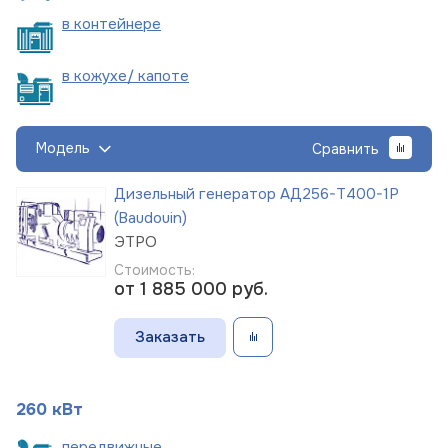
в
контейнере
в кожухе/
капоте
Модель
Сравнить
Дизельный генератор АД256-Т400-1Р
(Baudouin)
ЭТРО
Стоимость:
от 1 885 000
руб.
Заказать
260 кВт
пере
движные