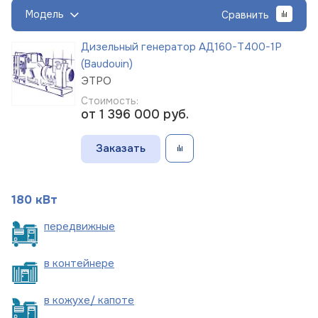
Модель
Сравнить
Дизельный генератор АД160-Т400-1Р
(Baudouin)
ЭТРО
Стоимость:
от 1 396 000
руб.
Заказать
180 кВт
пере
движные
в
контейнере
в кожухе/
капоте