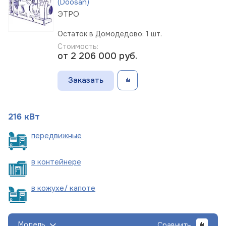
(Doosan)
ЭТРО
Остаток в Домодедово: 1 шт.
Стоимость:
от 2 206 000
руб.
Заказать
216 кВт
пере
движные
в
контейнере
в кожухе/
капоте
Модель
Сравнить