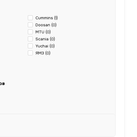
Cummins (
1
)
Doosan (
0
)
MTU (
0
)
Scania (
0
)
Yuchai (
0
)
ЯМЗ (
0
)
ов