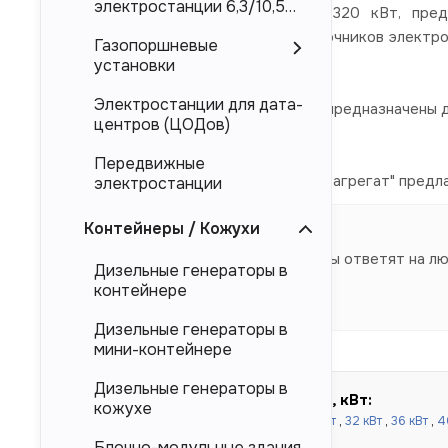
электростанции 6,3/10,5
Дизельные электростанции 1320 кВт, предст
кВ
электроснабжения в качестве источников электро
Газопоршневые
Mitsubishi, Deutz.
установки
Электростанции для дата-
Представленные в каталоге ДЭС предназначены дл
центров (ЦОДов)
магистральных электросетей.
Передвижные
Компания "Торговый Дом Электроагрегат" предлаг
электростанции
напрямую от производителя.
Контейнеры / Кожухи
Наши специалисты ответят на л
Дизельные генераторы в
контейнере
Дизельные генераторы в
мини-контейнере
Дизельные генераторы в
Быстрый подбор по мощности, кВт:
кожухе
до 100 кВт:
16 кВт
,
20 кВт
,
24 кВт
,
30 кВт
,
32 кВт
,
36 кВт
,
4
кВт
,
80 кВт
,
90 кВт
,
100 кВт
Блочно-модульные здания