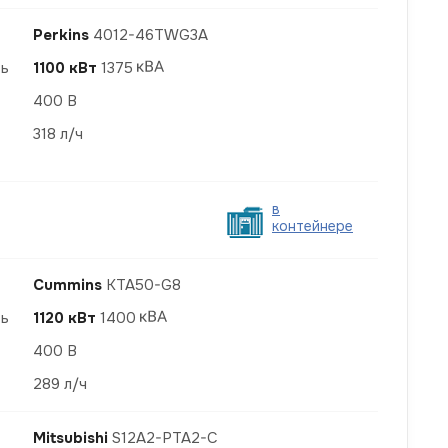
Perkins
4012-46TWG3A
ть
1100 кВт
1375
400 В
318 л/ч
в
контейнере
Cummins
KTA50-G8
ть
1120 кВт
1400
400 В
289 л/ч
Mitsubishi
S12A2-PTA2-С