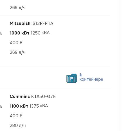
269 л/ч
Mitsubishi
S12R-PTA
ть
1000 кВт
1250
400 В
269 л/ч
в
контейнере
Cummins
KTA50-G7E
ть
1100 кВт
1375
400 В
280 л/ч