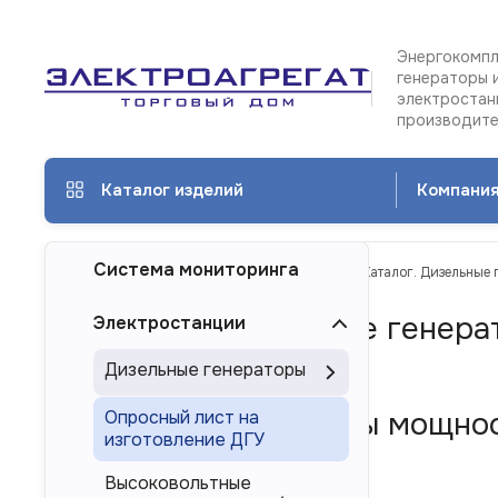
Энергокомпл
генераторы 
электростан
производит
Каталог изделий
Компани
Система мониторинга
ТД Электроагрегат
Каталог изделий
Каталог. Дизельные 
Каталог. Дизельные генера
Электростанции
Домодедово
Дизельные генераторы
Дизель-генераторы мощност
Опросный лист на
изготовление ДГУ
России
Высоковольтные