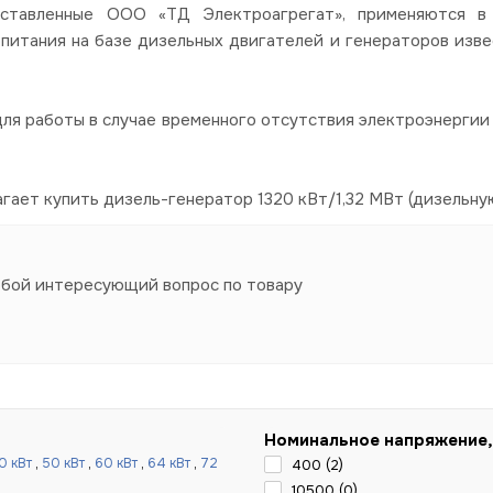
авленные ООО «ТД Электроагрегат», применяются в со
питания на базе дизельных двигателей и генераторов изве
я работы в случае временного отсутствия электроэнергии в
ает купить дизель-генератор 1320 кВт/1,32 МВт (дизельну
юбой интересующий вопрос по товару
Номинальное напряжение,
0 кВт
,
50 кВт
,
60 кВт
,
64 кВт
,
72
400 (
2
)
10500 (
0
)