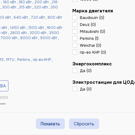
т
,
160 кВт
,
180 кВт
,
200 кВт
,
216
,
300 кВт
,
315 кВт
,
320 кВт
,
350
Марка двигателя
00 кВт
,
640 кВт
,
720 кВт
,
800 кВт
Baudouin (
0
)
Deuz (
0
)
 кВт
,
1450 кВт
,
1500 кВт
,
1600 кВт
Mitsubishi (
0
)
 кВт
,
2600 кВт
,
3000 кВт
,
3500
,
7000 кВт
,
8000 кВт
,
9000 кВт
,
Perkins (
1
)
Weichai (
0
)
пр-во КНР (
0
)
МЗ
,
MTU
,
Perkins
,
пр-во КНР
,
Энергокомплекс
Да (
0
)
Электростанции для ЦОД
Да (
0
)
 000
Сбросить