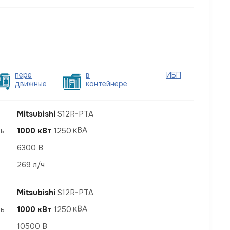
пере
в
ИБП
движные
контейнере
Mitsubishi
S12R-PTA
ть
1000 кВт
1250
6300 В
269 л/ч
Mitsubishi
S12R-PTA
ть
1000 кВт
1250
10500 В