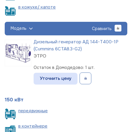
в кожухе/
капоте
Модель
Сравнить
Дизельный генератор АД 144-Т400-1Р
(Cummins 6CTA8.3-G2)
ЭТРО
Остаток в Домодедово: 1 шт.
Уточнить цену
150 кВт
пере
движные
в
контейнере