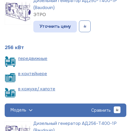
Дизельный генератор АД250-Т400-1Р
(Baudouin)
ЭТРО
Уточнить цену
256 кВт
пере
движные
в
контейнере
в кожухе/
капоте
Модель
Сравнить
Дизельный генератор АД256-Т400-1Р
(Baudouin)