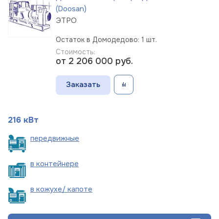
(Doosan)
ЭТРО
Остаток в Домодедово: 1 шт.
Стоимость:
от 2 206 000
руб.
Заказать
216 кВт
пере
движные
в
контейнере
в кожухе/
капоте