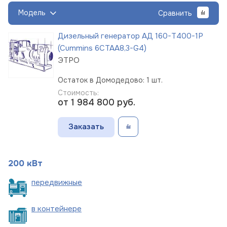
Модель
Сравнить
Дизельный генератор АД 160-Т400-1Р
(Cummins 6CTAА8,3-G4)
ЭТРО
Остаток в Домодедово: 1 шт.
Стоимость:
от 1 984 800
руб.
Заказать
200 кВт
пере
движные
в
контейнере