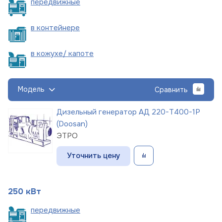
пере
движные
в
контейнере
в кожухе/
капоте
Модель
Сравнить
Дизельный генератор АД 220-Т400-1Р
(Doosan)
ЭТРО
Уточнить цену
250 кВт
пере
движные