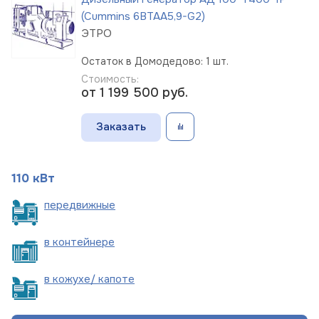
(Cummins 6BTAA5,9-G2)
ЭТРО
Остаток в Домодедово: 1 шт.
Стоимость:
от 1 199 500
руб.
Заказать
110 кВт
пере
движные
в
контейнере
в кожухе/
капоте