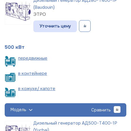
Дизельный генератор АД280-Т400-1Р
(Baudouin)
ЭТРО
Уточнить цену
500 кВт
пере
движные
в
контейнере
в кожухе/
капоте
Модель
Сравнить
Дизельный генератор АД500-Т400-1Р
(Yuchai)