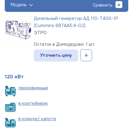
Модель
Сравнить
Дизельный генератор АД 110-Т400-1Р
(Cummins 6BTAA5.9-G2)
ЭТРО
Остаток в Домодедово: 1 шт.
Уточнить цену
120 кВт
пере
движные
в
контейнере
в кожухе/
капоте