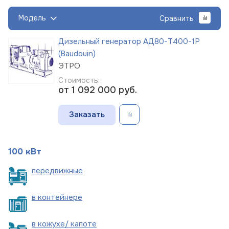
Модель
Сравнить
Дизельный генератор АД80-Т400-1Р
(Baudouin)
ЭТРО
Стоимость:
от 1 092 000
руб.
Заказать
100 кВт
пере
движные
в
контейнере
в кожухе/
капоте