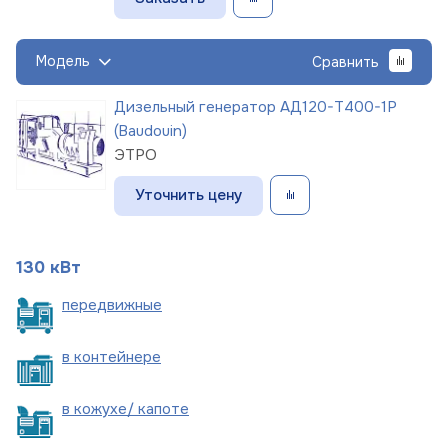
Модель
Сравнить
Дизельный генератор АД120-Т400-1Р
(Baudouin)
ЭТРО
Уточнить цену
130 кВт
пере
движные
в
контейнере
в кожухе/
капоте