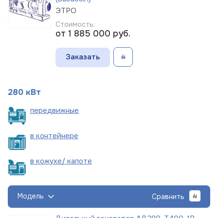
ЭТРО
Стоимость:
от 1 885 000
руб.
Заказать
280 кВт
пере
движные
в
контейнере
в кожухе/
капоте
Модель
Сравнить