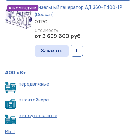
Дизельный генератор АД 360-Т400-1Р
РЕКОМЕНДУЕМ
(Doosan)
ЭТРО
Стоимость:
от 3 699 600
руб.
Заказать
400 кВт
пере
движные
в
контейнере
в кожухе/
капоте
ИБП