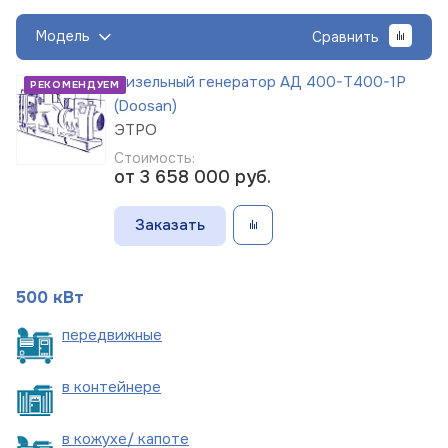
Модель
Сравнить
Дизельный генератор АД 400-Т400-1Р
РЕКОМЕНДУЕМ
(Doosan)
ЭТРО
Стоимость:
от 3 658 000
руб.
Заказать
500 кВт
пере
движные
в
контейнере
в кожухе/
капоте