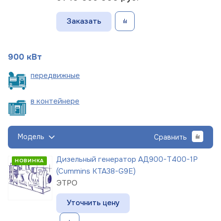
Заказать
900 кВт
пере
движные
в
контейнере
Модель
Сравнить
Дизельный генератор АД900-Т400-1Р
НОВИНКА
(Cummins KTA38-G9E)
ЭТРО
Уточнить цену