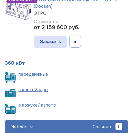
(Doosan)
ЭТРО
Стоимость:
от 2 159 600
руб.
Заказать
360 кВт
пере
движные
в
контейнере
в кожухе/
капоте
Модель
Сравнить