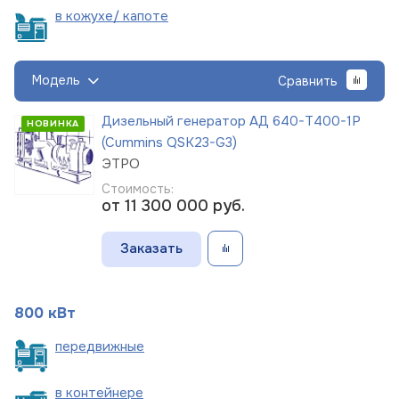
в кожухе/
капоте
Модель
Сравнить
Дизельный генератор АД 640-Т400-1Р
НОВИНКА
(Cummins QSK23-G3)
ЭТРО
Стоимость:
от 11 300 000
руб.
Заказать
800 кВт
пере
движные
в
контейнере