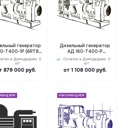
ельный генератор
Дизельный генератор
50-Т400-1Р (6RT80-
АД 160-Т400-Р
176DE)
(D610D200A)
таток в Домодедово: 0
Остаток в Домодедово: 0
шт.
шт.
т 879 000
руб.
от 1 108 000
руб.
МЕНДУЕМ
РЕКОМЕНДУЕМ