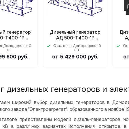
ый генератор
Дизельный генератор
Диз
60-Т400-1Р
АД 500-Т400-1Р
А
Doosan)
(Doosan)
(
 в Домодедово: 0
Остаток в Домодедово: 0
Ос
кож
шт.
шт.
699 600
руб.
от 5 429 000
руб.
от
г дизельных генераторов и эле
гаем широкий выбор дизельных генераторов в Домоде
ого завода "Электроагрегат", образованного в ноябре 19
аталоге представлены модели дизель-генераторов м
,5 кВ в различных вариантах исполнения: открытое,