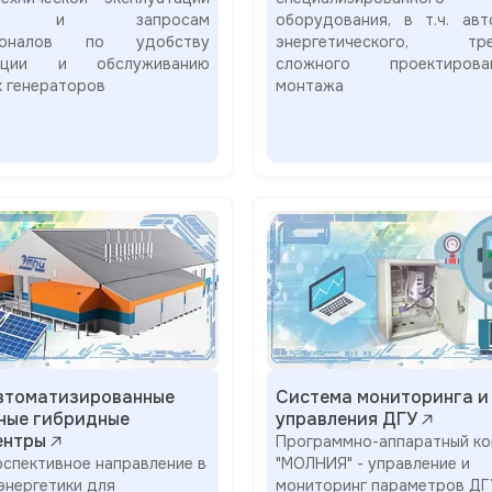
лий и запросам
оборудования, в т.ч. авт
ионалов по удобству
энергетического, тре
тации и обслуживанию
сложного проектиро
х генераторов
монтажа
автоматизированные
Система мониторинга и
ные гибридные
управления ДГУ
ентры
Программно-аппаратный ко
рспективное направление в
"МОЛНИЯ" - управление и
энергетики для
мониторинг параметров ДГ