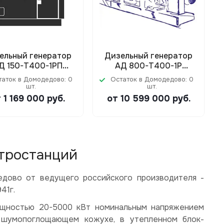
ельный генератор
Дизельный генератор
Д 150-Т400-1РП
АД 800-Т400-1Р
6RT80-176DE) в
(Cummins KTA38-G5)
таток в Домодедово: 0
Остаток в Домодедово: 0
ухе/под капотом
шт.
шт.
 1 169 000
руб.
от 10 599 000
руб.
ктростанций
дово от ведущего российского производителя -
41г.
ощностью 20-5000 кВт номинальным напряжением
 в шумопоглощающем кожухе, в утепленном блок-