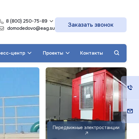
8 (800) 250-75-89
Заказать звонок
domodedovo@eag.su
есс-центр
Проекты
Контакты
Дизельные
генераторы ЭТРО
до 5000 кВт
Передвижные электростанции