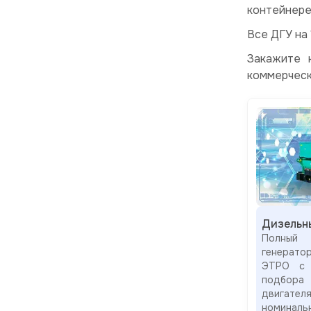
контейнере
Все ДГУ на
Закажите 
коммерчес
Дизельн
Полный
генерат
ЭТРО с 
подбор
двигател
номиналь