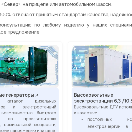
 «Север», на прицепе или автомобильном шасси.
 100% отвечают принятым стандартам качества, надежно
консультацию по любому изделию у наших специали
кое предложение
ые генераторы
Высоковольтные
электростанции 6,3 /10,
 каталог дизельных
оров и электростанций
Высоковольтные ДГУ испол
возможностью быстрого
в качестве:
а по производителю
постоянных ист
я, номинальной мощности,
электроэнергии в 
ному напряжению или цене