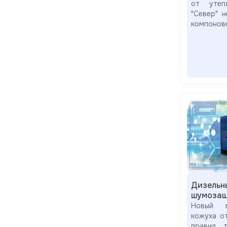
от утепл
"Север" 
компонов
Дизельн
шумозащ
Новый м
кожуха о
правил т