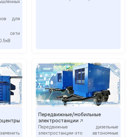
ышленных
иков для
й сети
0,5кВ
Передвижные/мобильные
оцентры
электростанции
Передвижные дизельные
заменить
электростанции-это автономные