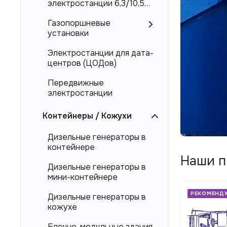
росс
электростанции 6,3/10,5
Монтаж
кВ
прои
цельно
Газопоршневые
«Элек
панеле
установки
с
Электростанции для дата-
дост
центров (ЦОДов)
По
по
Передвижные
всей
электростанции
Росси
Прое
Контейнеры / Кожухи
и
Дизельные генераторы в
изго
контейнере
энер
Наши п
Дизельные генераторы в
мини-контейнере
РЕКОМЕНДУЕМ
РЕКОМЕНД
Дизельные генераторы в
кожухе
Блочно-модульные здания