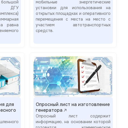
 большой
мобильные энергетические
ми ДГУ
установки для использования на
мплекса)
открытых площадках и оперативного
ммарная
перемещения с места на место с
са равна
участием автотранспортных
еняемого
средств.
ия для
Опросный лист на изготовление
есного
генератора
Опросный лист содержит
енного
информацию, на основании которой
готовится коммерческое