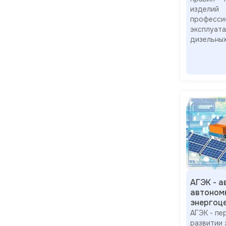
изде
професс
эксплуа
дизельны
АГЭК - 
автоном
энергоц
АГЭК - пе
развитии 