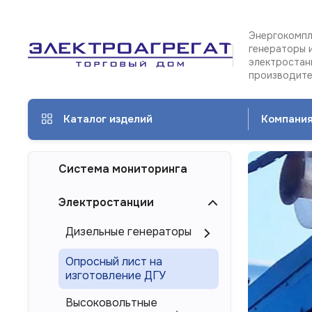
Энергокомпл
генераторы 
электростан
производит
Каталог изделий
Компани
Дизе
Система мониторинга
гене
и
Электростанции
элек
Дизельные генераторы
ЭТРО
Ко
в
эл
Опросный лист на
Домо
изготовление ДГУ
ЭТ
от
Высоковольтные