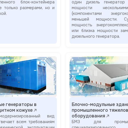
енного блок-контейнера
один дизель генератор
не только размерами, но и
мощности нескольки
кой.
(компонентами энергоко
меньшей мощности. Су
мощность энергокомплек
или близка мощности зам
дизельного генератора.
ые генераторы в
Блочно-модульные здан
итном кожухе
промышленного тяжелов
оборудования
одернизированный вид
твечает всем требованиям
БМЗ для промышл
ехнической эксплуатации
специализированного