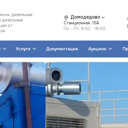
ексы, дизельные
Домодедово
и дизельные
Станционная, 15А
ции от
Пн. - Пт. 9:00 - 18:00
еля
я
Услуги
Документация
Аукцион
Пр
льные
раторы
тростанции
нтейнерные
ектростанции
дедово
РО