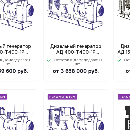
ый генератор
Дизельный генератор
Диз
60-Т400-1Р
АД 400-Т400-1Р
АД 1
Doosan)
(Doosan)
 в Домодедово: 0
Остаток в Домодедово: 0
Ос
шт.
шт.
159 600
руб.
от 3 658 000
руб.
о
УЕМ
РЕКОМЕНДУЕМ
РЕКО