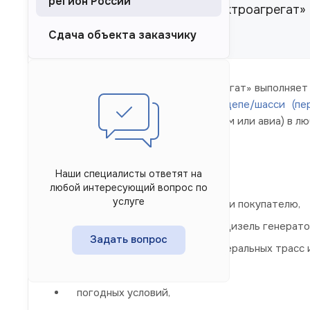
регион России
Завод «Торговый Дом Электроагрегат» 
заказчика
Сдача объекта заказчику
Завод «Торговый Дом Электроагрегат» выполняет
в кожухе (под капотом)
,
на прицепе/шасси (пе
железнодорожным, речным/морским или авиа) в люб
Срок доставки ДГУ зависит от:
Наши специалисты ответят на
любой интересующий вопрос по
услуге
расстояния до места передачи покупателю,
веса и габаритных размеров дизель генерато
Задать вопрос
удаленности объекта от федеральных трасс 
сезонности,
погодных условий,