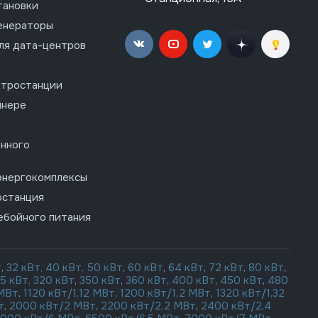
тановки
енераторы
ля дата-центров
ктростанции
йнере
нного
энергокомплексы
останция
ебойного питания
т
,
32 кВт,
40 кВт,
50 кВт
,
60 кВт
,
64 кВт
,
72 кВт
,
80 кВт
,
15 кВт,
320 кВт
,
350 кВт
,
360 кВт
,
400 кВт
,
450 кВт
,
480
 МВт
,
1120 кВт/1,12 МВт
,
1200 кВт/1,2 МВт
,
1320 кВт/1,32
т
,
2000 кВт/2 МВт
,
2200 кВт/2,2 МВт
,
2400 кВт/2,4