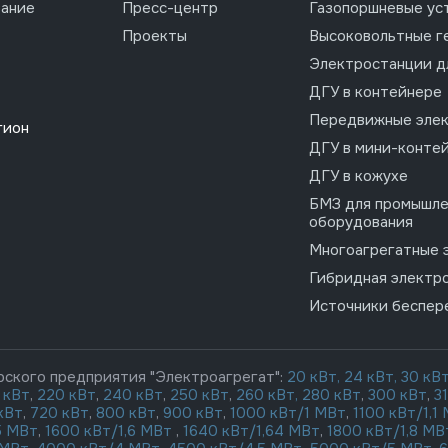
вание
Пресс-центр
Газопоршневые ус
Проекты
Высоковольтные г
Электростанции д
ДГУ в контейнере
Передвижные эле
гион
ДГУ в мини-конте
ДГУ в кожухе
БМЗ для промышле
оборудования
Многоагрегатные 
Гибридная электр
Источники беспер
рского предприятия "Электроагрегат":
20 кВт,
24 кВт,
30 кВ
 кВт
,
220 кВт
,
240 кВт
,
250 кВт
,
260 кВт,
280 кВт
,
300 кВт
,
3
кВт
,
720 кВт
,
800 кВт
,
900 кВт
,
1000 кВт/1 МВт
,
1100 кВт/1,1
5 МВт
,
1600 кВт/1,6 МВт
,
1640 кВт/1,64 МВт
,
1800 кВт/1,8 МВ