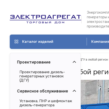
Энергокомпл
генераторы 
электростан
производит
Каталог изделий
Компани
ТД Электроагрегат
Услуги
Доставка ДГУ в любой регион
Проектирование
Доставка ДГУ в любой реги
Проектирование дизель-
генераторных установок
(ДГУ)
Сервисное обслуживание
Установка, ПНР и шефмонтаж
дизель-генератора