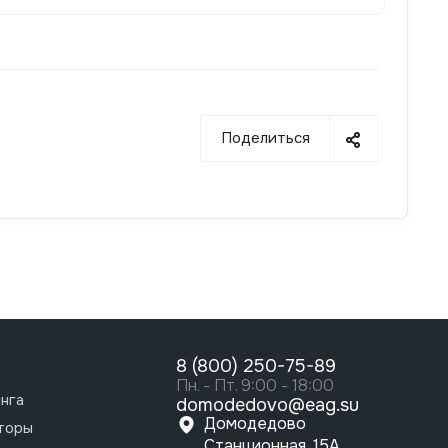
требованиям завода-изготовителя
Поделиться
8 (800) 250-75-89
Пн. - Пт. 9:00 - 18:00
нга
domodedovo@eag.su
Домодедово
торы
Станционная, 15А