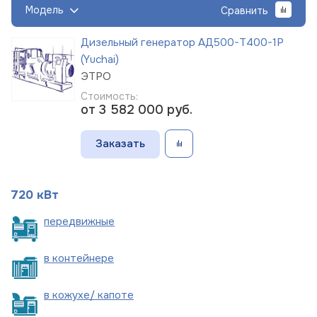
Модель
Сравнить
Дизельный генератор АД500-Т400-1Р
(Yuchai)
ЭТРО
Стоимость:
от 3 582 000
руб.
Заказать
720 кВт
пере
движные
в
контейнере
в кожухе/
капоте