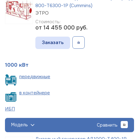
800-Т6300-1Р (Cummins)
ЭТРО
Стоимость:
от 14 455 000
руб.
Заказать
1000 кВт
пере
движные
в
контейнере
ИБП
Модель
Сравнить
Дизельный генератор АД1000-Т400-1Р