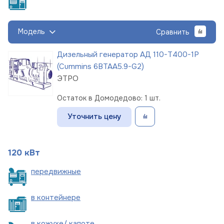
Модель
Сравнить
Дизельный генератор АД 110-Т400-1Р
(Cummins 6BTAA5.9-G2)
ЭТРО
Остаток в Домодедово: 1 шт.
Уточнить цену
120 кВт
пере
движные
в
контейнере
в кожухе/
капоте