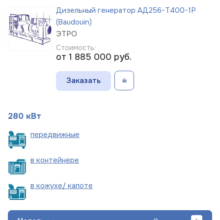
Дизельный генератор АД256-Т400-1Р
(Baudouin)
ЭТРО
Стоимость:
от 1 885 000
руб.
Заказать
280 кВт
пере
движные
в
контейнере
в кожухе/
капоте