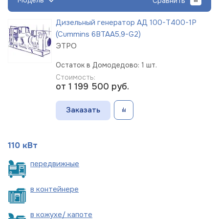
Модель
Сравнить
Дизельный генератор АД 100-Т400-1Р
(Cummins 6BTAA5,9-G2)
ЭТРО
Остаток в Домодедово: 1 шт.
Стоимость:
от 1 199 500
руб.
Заказать
110 кВт
пере
движные
в
контейнере
в кожухе/
капоте