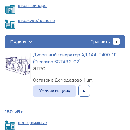
в
контейнере
в кожухе/
капоте
Модель
Сравнить
Дизельный генератор АД 144-Т400-1Р
(Cummins 6CTA8.3-G2)
ЭТРО
Остаток в Домодедово: 1 шт.
Уточнить цену
150 кВт
пере
движные