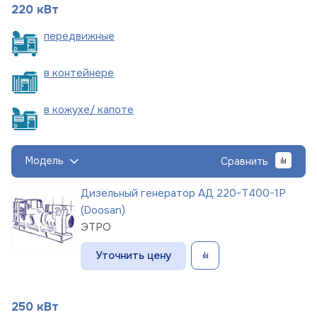
220 кВт
пере
движные
в
контейнере
в кожухе/
капоте
Модель
Сравнить
Дизельный генератор АД 220-Т400-1Р
(Doosan)
ЭТРО
Уточнить цену
250 кВт