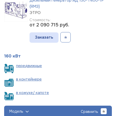
Дизельный генератор АД 150-Т400-1Р
(ЯМЗ)
ЭТРО
Стоимость:
от 2 090 715
руб.
Заказать
160 кВт
пере
движные
в
контейнере
в кожухе/
капоте
Модель
Сравнить