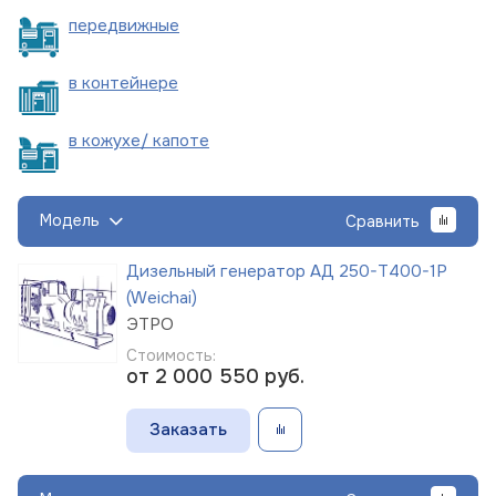
пере
движные
в
контейнере
в кожухе/
капоте
Модель
Сравнить
Дизельный генератор АД 250-Т400-1Р
(Weichai)
ЭТРО
Стоимость:
от 2 000 550
руб.
Заказать