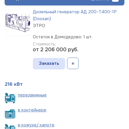
Дизельный генератор АД 200-Т400-1Р
(Doosan)
ЭТРО
Остаток в Домодедово: 1 шт.
Стоимость:
от 2 206 000
руб.
Заказать
216 кВт
пере
движные
в
контейнере
в кожухе/
капоте