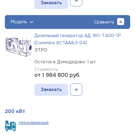
Заказать
Модель
Сравнить
Дизельный генератор АД 160-Т400-1Р
(Cummins 6CTAА8,3-G4)
ЭТРО
Остаток в Домодедово: 1 шт.
Стоимость:
от 1 984 800
руб.
Заказать
200 кВт
пере
движные