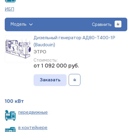
ИБП
Модель
Сравнить
Дизельный генератор АД80-Т400-1Р
(Baudouin)
ЭТРО
Стоимость:
от 1 092 000
руб.
Заказать
100 кВт
пере
движные
в
контейнере