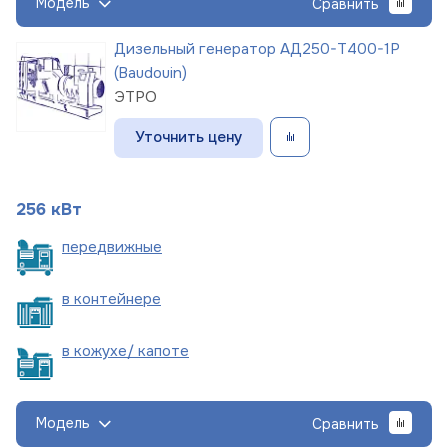
Модель
Сравнить
Дизельный генератор АД250-Т400-1Р
(Baudouin)
ЭТРО
Уточнить цену
256 кВт
пере
движные
в
контейнере
в кожухе/
капоте
Модель
Сравнить