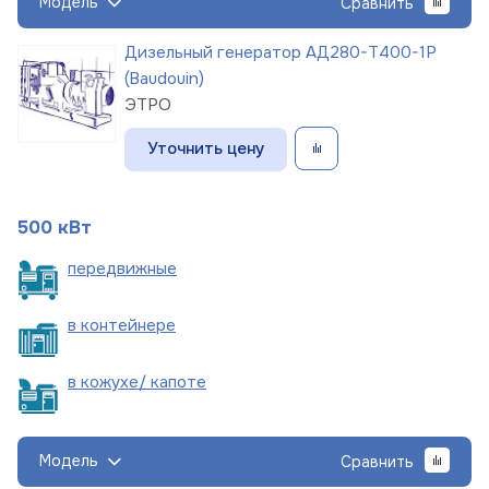
Модель
Сравнить
Дизельный генератор АД280-Т400-1Р
(Baudouin)
ЭТРО
Уточнить цену
500 кВт
пере
движные
в
контейнере
в кожухе/
капоте
Модель
Сравнить