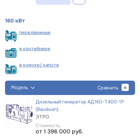
160 кВт
пере
движные
в
контейнере
в кожухе/
капоте
Модель
Сравнить
Дизельный генератор АД160-Т400-1Р
(Baudouin)
ЭТРО
Стоимость:
от 1 396 000
руб.