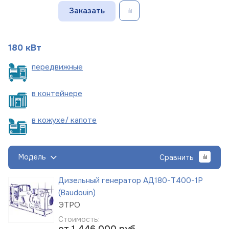
Заказать
180 кВт
пере
движные
в
контейнере
в кожухе/
капоте
Модель
Сравнить
Дизельный генератор АД180-Т400-1Р
(Baudouin)
ЭТРО
Стоимость:
от 1 446 000
руб.