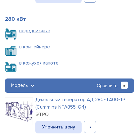
280 кВт
пере
движные
в
контейнере
в кожухе/
капоте
Модель
Сравнить
Дизельный генератор АД 280-Т400-1Р
(Cummins NTA855-G4)
ЭТРО
Уточнить цену