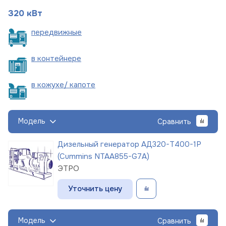
320 кВт
пере
движные
в
контейнере
в кожухе/
капоте
Модель
Сравнить
Дизельный генератор АД320-Т400-1Р
(Cummins NTAA855-G7A)
ЭТРО
Уточнить цену
Модель
Сравнить