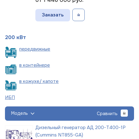
Заказать
200 кВт
пере
движные
в
контейнере
в кожухе/
капоте
ИБП
Модель
Сравнить
Дизельный генератор АД 200-Т400-1Р
(Cummins NT855-GA)