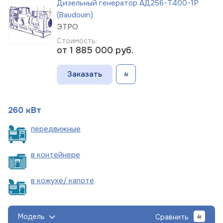
Дизельный генератор АД256-Т400-1Р
(Baudouin)
ЭТРО
Стоимость:
от 1 885 000
руб.
Заказать
260 кВт
пере
движные
в
контейнере
в кожухе/
капоте
Модель
Сравнить