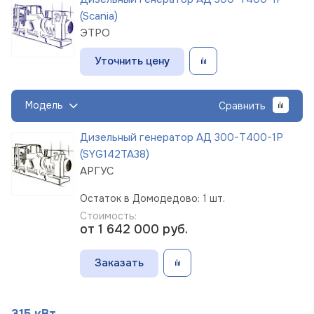
(Scania)
ЭТРО
Уточнить цену
Модель
Сравнить
Дизельный генератор АД 300-Т400-1Р
(SYG142TA38)
АРГУС
Остаток в Домодедово: 1 шт.
Стоимость:
от 1 642 000
руб.
Заказать
315 кВт