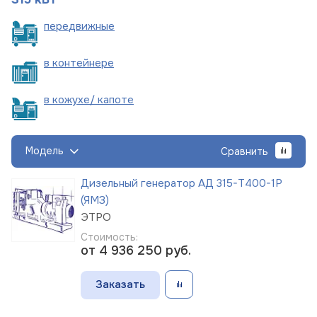
пере
движные
в
контейнере
в кожухе/
капоте
Модель
Сравнить
Дизельный генератор АД 315-Т400-1Р
(ЯМЗ)
ЭТРО
Стоимость:
от 4 936 250
руб.
Заказать