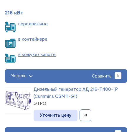
216 кВт
пере
движные
в
контейнере
в кожухе/
капоте
Модель
Сравнить
Дизельный генератор АД 216-Т400-1Р
(Cummins QSM11-G1)
ЭТРО
Уточнить цену