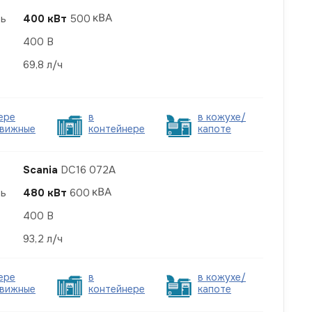
ть
400 кВт
500
400 В
69,8 л/ч
ере
в
в кожухе/
вижные
контейнере
капоте
Scania
DC16 072A
ть
480 кВт
600
400 В
93,2 л/ч
ере
в
в кожухе/
вижные
контейнере
капоте