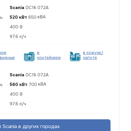
Scania
DC16 072A
ть
520 кВт
650
400 В
97,6 л/ч
ере
в
в кожухе/
вижные
контейнере
капоте
Scania
DC16 072A
ть
560 кВт
700
400 В
97,6 л/ч
Scania в других городах.