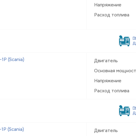
Напряжение
Расход топлива
п
д
Р (Scania)
Двигатель
Основная мощнос
Напряжение
Расход топлива
п
д
Р (Scania)
Двигатель