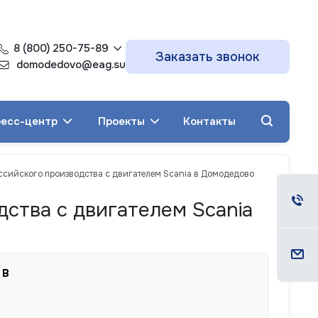
8 (800) 250-75-89
Заказать звонок
domodedovo@eag.su
есс-центр
Проекты
Контакты
оссийского производства с двигателем Scania в Домодедово
ства с двигателем Scania
 В