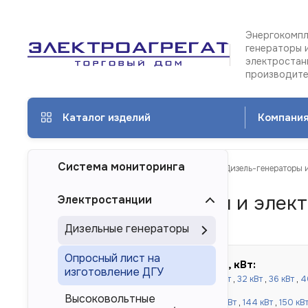
Энергокомпл
генераторы 
электростан
производит
Каталог изделий
Компани
Система мониторинга
ТД Электроагрегат
Каталог изделий
Дизель-генераторы 
Дизель генераторы и элект
Электростанции
в Домодедово
Дизельные генераторы
Опросный лист на
Быстрый подбор по мощности, кВт:
изготовление ДГУ
до 100 кВт:
16 кВт
,
20 кВт
,
24 кВт
,
30 кВт
,
32 кВт
,
36 кВт
,
4
кВт
,
80 кВт
,
90 кВт
,
100 кВт
Высоковольтные
от 120 до 500 кВт:
110 кВт
,
120 кВт
,
130 кВт
,
144 кВт
,
150 кВ