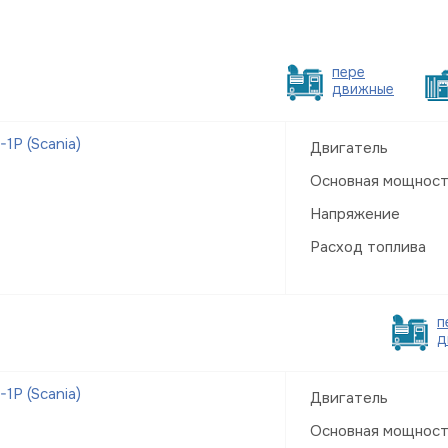
пере
движные
Р (Scania)
Двигатель
Основная мощнос
Напряжение
Расход топлива
п
д
Р (Scania)
Двигатель
Основная мощнос