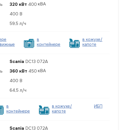
ть
320 кВт
400
400 В
59,5 л/ч
ере
в
в кожухе/
вижные
контейнере
капоте
Scania
DC13 072A
ть
360 кВт
450
400 В
64,5 л/ч
в
в кожухе/
ИБП
контейнере
капоте
Scania
DC13 072A