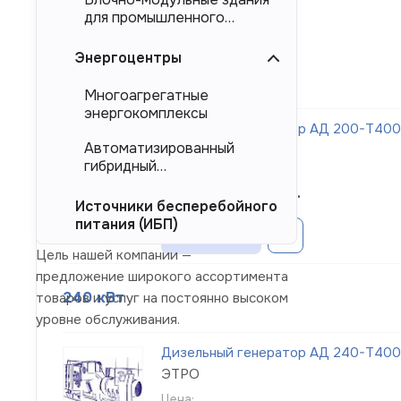
для промышленного
Сортировка:
Основная мощность
тяжеловесного
оборудования (БМЗ)
Энергоцентры
200 кВт
Многоагрегатные
энергокомплексы
Дизельный генератор АД 200-Т400-1
Автоматизированный
ЭТРО
гибридный
Цена:
энергокомплекс (АГЭК)
от 4 282 350
руб.
Источники бесперебойного
питания (ИБП)
Заказать
Цель нашей компании —
предложение широкого ассортимента
240 кВт
товаров и услуг на постоянно высоком
уровне обслуживания.
Дизельный генератор АД 240-Т400-1
ЭТРО
Цена: