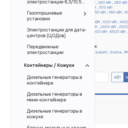
электростанции 6,3/10,5
кВт
,
220 кВт
,
240 кВт
,
250 кВт
,
256 кВт
,
260 кВт
,
280 кВт
кВ
кВт
,
360 кВт
,
400 кВт
,
450 кВт
,
480 кВт
,
500 кВт
от 520 до 1000 кВт:
520 кВт
,
540 кВт
,
550 кВт
,
560 кВт
,
6
Газопоршневые
,
900 кВт
,
1000 кВт
установки
более 1000 кВт:
1100 кВт
,
1120 кВт
,
1200 кВт
,
1320 кВт
,
1400
,
1640 кВт
,
1800 кВт
,
2000 кВт
,
2200 кВт
,
2400 кВт
,
2500
Электростанции для дата-
кВт
,
4000 кВт
,
4500 кВт
,
5000 кВт
,
6000 кВт
,
6500 кВт
центров (ЦОДов)
10000 кВт
Быстрый подбор по двигателю:
Передвижные
электростанции
Doosan
,
Cummins
,
Baudouin
,
Deutz
,
Mitsubishi
,
Scania
,
Я
Yuchai
,
Weichai
Контейнеры / Кожухи
Номинальная мощность, кВА
Дизельные генераторы в
контейнере
250
Дизельные генераторы в
мини-контейнере
Дизельные генераторы в
кожухе
Блочно-модульные здания