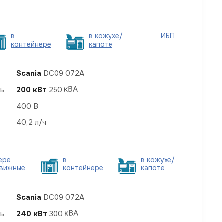
в
в кожухе/
ИБП
контейнере
капоте
Scania
DC09 072A
ть
200 кВт
250
400 В
40,2 л/ч
ере
в
в кожухе/
вижные
контейнере
капоте
Scania
DC09 072A
ть
240 кВт
300