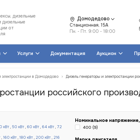
ексы, дизельные
Домодедово
и дизельные
Станционная, 15А
ции от
Пн. - Пт. 9:00 - 18:00
еля
я
Услуги
Документация
Аукцион
Пр
и электростанции в Домодедово
Дизель генераторы и электростанции р
ростанции российского производ
Номинальное напряжение,
0 кВт
,
50 кВт
,
60 кВт
,
64 кВт
,
72
400 (
9
)
т
,
160 кВт
,
180 кВт
,
200 кВт
,
216
Марка двигателя