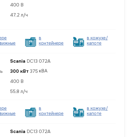
400 В
47,2 л/ч
ере
в
в кожухе/
вижные
контейнере
капоте
Scania
DC13 072A
ть
300 кВт
375
400 В
55,8 л/ч
ере
в
в кожухе/
вижные
контейнере
капоте
Scania
DC13 072A