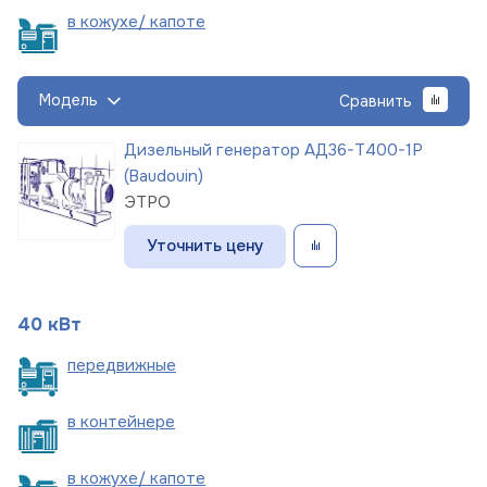
в кожухе/
капоте
Модель
Сравнить
Дизельный генератор АД36-Т400-1Р
(Baudouin)
ЭТРО
Уточнить цену
40 кВт
пере
движные
в
контейнере
в кожухе/
капоте