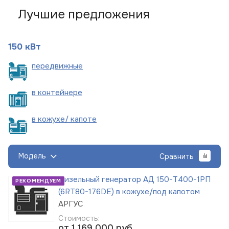
Лучшие предложения
150 кВт
пере
движные
в
контейнере
в кожухе/
капоте
Модель
Сравнить
Дизельный генератор АД 150-Т400-1РП
РЕКОМЕНДУЕМ
(6RT80-176DE) в кожухе/под капотом
АРГУС
Стоимость:
от 1 169 000
руб.