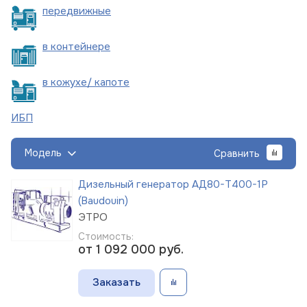
пере
движные
в
контейнере
в кожухе/
капоте
ИБП
Модель
Сравнить
Дизельный генератор АД80-Т400-1Р
(Baudouin)
ЭТРО
Стоимость:
от 1 092 000
руб.
Заказать