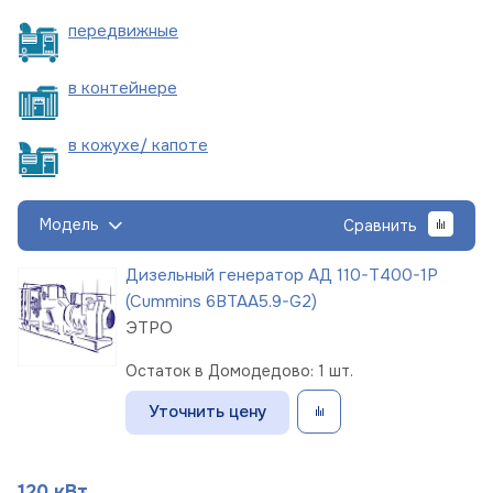
пере
движные
в
контейнере
в кожухе/
капоте
Модель
Сравнить
Дизельный генератор АД 110-Т400-1Р
(Cummins 6BTAA5.9-G2)
ЭТРО
Остаток в Домодедово: 1 шт.
Уточнить цену
120 кВт