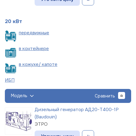
20 кВт
пере
движные
в
контейнере
в кожухе/
капоте
ИБП
Модель
Сравнить
Дизельный генератор АД20-Т400-1Р
(Baudouin)
ЭТРО